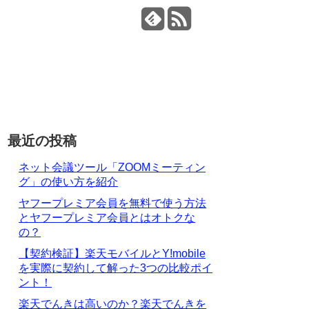
最近の投稿
ネット会議ツール「ZOOMミーティン
グ」の使い方を紹介
ヤフープレミア会員を無料で使う方法
とヤフープレミア会員とはオトクな
の？
【契約検証】楽天モバイルとY!mobile
を実際に契約して解った3つの比較ポイ
ント！
楽天でんきは高いのか？楽天でんきを