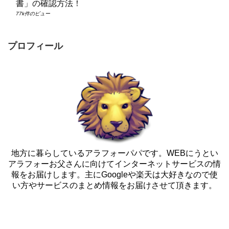
Google Chomeダウンロードはこちら！
282.5k件のビュー
楽天市場「購入履歴」「注文履歴」の確認はこち
ら！
205.7k件のビュー
超便利！LINE PC タブレット版 ダウンロード！イ
ンストール方法！
181.7k件のビュー
レア度２００％！Lineストアでは手に入らない目を
引く無料LINEスタンプ集
129.2k件のビュー
すぐに確認出来る！Amazonの「購入履歴」「領収
書」の確認方法！
77k件のビュー
プロフィール