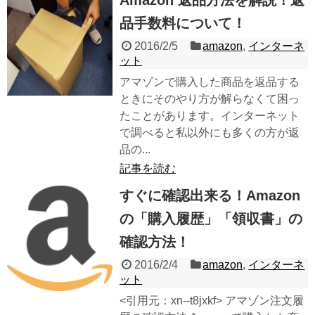
Amazon 返品方法を解説！返
品手数料について！
2016/2/5
amazon
,
インターネ
ット
アマゾンで購入した商品を返品する
ときにそのやり方が解らなくて困っ
たことがあります。インターネット
で調べると私以外にも多くの方が返
品の...
記事を読む
すぐに確認出来る！Amazon
の「購入履歴」「領収書」の
確認方法！
2016/2/4
amazon
,
インターネ
ット
<引用元：xn--t8jxkf> アマゾン注文履