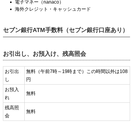
電子マネー（nanaco）
海外クレジット・キャッシュカード
セブン銀行ATM手数料（セブン銀行口座あり）
お引出し、お預入け、残高照会
お引出
無料（午前7時～19時まで）この時間以外は108
し
円
お預入
無料
れ
残高照
無料
会